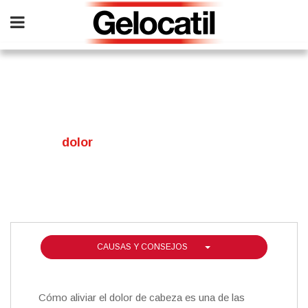
Skip
to
main
content
¿Sufres
dolor
de cabeza?
CAUSAS Y CONSEJOS
Cómo aliviar el dolor de cabeza es una de las