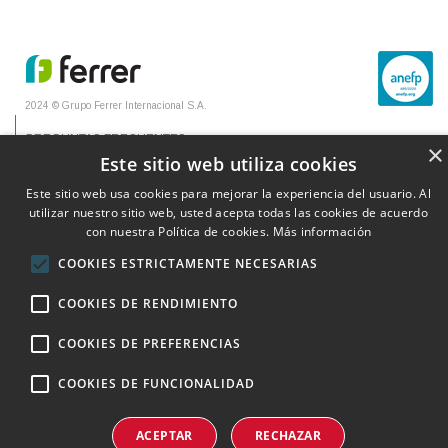
2024 © Grupo Ferrer Internacional S.A.
PREGUNTAS FRECUENTES
×
Este sitio web utiliza cookies
CONTACTO
Este sitio web usa cookies para mejorar la experiencia del usuario. Al
AVISO LEGAL
utilizar nuestro sitio web, usted acepta todas las cookies de acuerdo
POLÍTICA DE COOKIES
con nuestra Política de cookies.
Más información
POLÍTICA DE PRIVACIDAD
COOKIES ESTRICTAMENTE NECESARIAS
COOKIES DE RENDIMIENTO
COOKIES DE PREFERENCIAS
Lea las
de este
consulte a su
instrucciones
medicamento
farmacéutico
COOKIES DE FUNCIONALIDAD
y
ACEPTAR
RECHAZAR