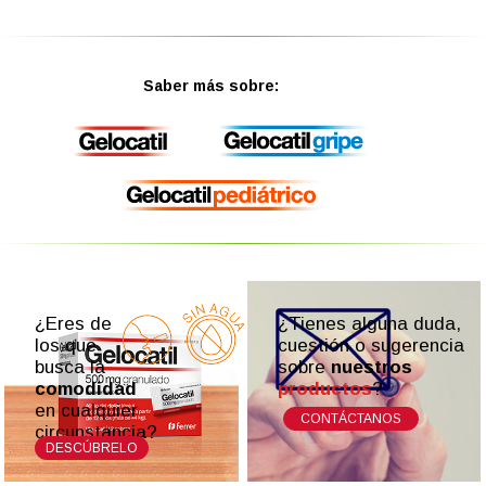
Saber más sobre:
¿Eres de
¿Tienes alguna duda,
los que
cuestión o sugerencia
busca la
sobre
nuestros
comodidad
productos
?
en cualquier
CONTÁCTANOS
circunstancia?
DESCÚBRELO